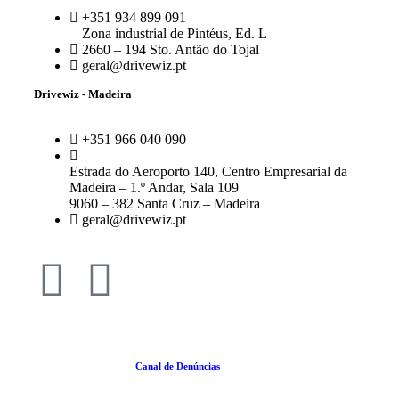
+351 934 899 091
Zona industrial de Pintéus, Ed. L
2660 – 194 Sto. Antão do Tojal
geral@drivewiz.pt
Drivewiz - Madeira
+351 966 040 090
Estrada do Aeroporto 140, Centro Empresarial da
Madeira – 1.º Andar, Sala 109
9060 – 382 Santa Cruz – Madeira
geral@drivewiz.pt
Política da Qualidade |
Canal de Denúncias
|
Termos e Condições
|
Política de
Cookies
|
Politica de Privacidade
| RGPC