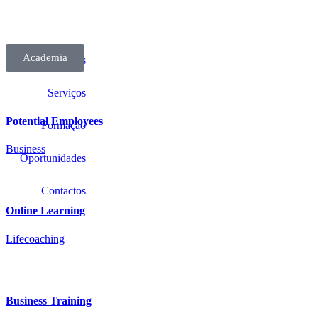
Academia
Sobre Nós
Tag:
strategy
Serviços
Potential Employees
Formação
Business
Oportunidades
Contactos
Online Learning
Lifecoaching
Business Training