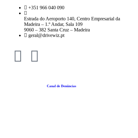
+351 966 040 090
Estrada do Aeroporto 140, Centro Empresarial da
Madeira – 1.º Andar, Sala 109
9060 – 382 Santa Cruz – Madeira
geral@drivewiz.pt
Política da Qualidade |
Canal de Denúncias
|
Termos e Condições
|
Política de
Cookies
|
Politica de Privacidade
| RGPC
2025 © Drivewiz consultoria