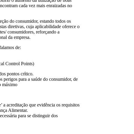
notório o aumento da utilização de boas
encontram cada vez mais enraizadas no
oteção do consumidor, estando todos os
as diretivas, cuja aplicabilidade oferece o
tes/ consumidores, reforçando a
onal da empresa.
falamos de:
l Control Points)
os pontos crítico.
 os perigos para a saúde do consumidor, de
ao máximo
a acreditação que evidência os requisitos
ança Alimentar.
ecessária para se distinguir dos