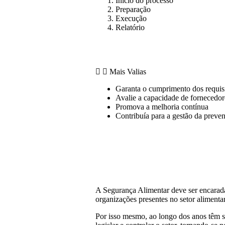
Inicio do processo
Preparação
Execução
Relatório
Mais Valias
Garanta o cumprimento dos requisi
Avalie a capacidade de fornecedor
Promova a melhoria contínua
Contribuía para a gestão da preve
A Segurança Alimentar deve ser encarad
organizações presentes no setor alimentar
Por isso mesmo, ao longo dos anos têm s