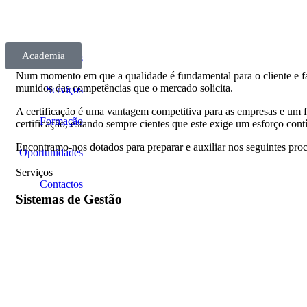
Academia
Sobre Nós
Num momento em que a qualidade é fundamental para o cliente e fact
munidos das competências que o mercado solicita.
Serviços
A certificação é uma vantagem competitiva para as empresas e um 
Formação
certificação, estando sempre cientes que este exige um esforço cont
Encontramo-nos dotados para preparar e auxiliar nos seguintes proce
Oportunidades
Qualidade
Ambiente
Segurança e Saúde
Responsabilidade Social
Formação
Segurança da Informação
Segurança Alimentar
Recursos Humanos
(ISO9001)
(ISO14001)
(ISO45001)
(SA8000)
(NP10015)
(ISO27001)
(ISO22000)
(NP4427)
Serviços
Contactos
Sistemas
de Gestão​