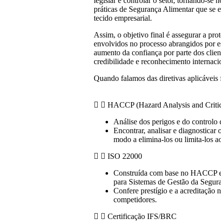
legislar e controlar o setor, tornando-se 
práticas de Segurança Alimentar que se 
tecido empresarial.
Assim, o objetivo final é assegurar a pr
envolvidos no processo abrangidos por est
aumento da confiança por parte dos clien
credibilidade e reconhecimento internaci
Quando falamos das diretivas aplicáveis 
HACCP (Hazard Analysis and Critica
Análise dos perigos e do controlo d
Encontrar, analisar e diagnosticar
modo a elimina-los ou limita-los 
ISO 22000
Construída com base no HACCP e’ 
para Sistemas de Gestão da Segur
Confere prestígio e a acreditação n
competidores.
Certificação IFS/BRC