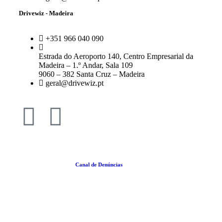
Drivewiz - Madeira
+351 966 040 090
Estrada do Aeroporto 140, Centro Empresarial da
Madeira – 1.º Andar, Sala 109
9060 – 382 Santa Cruz – Madeira
geral@drivewiz.pt
Política da Qualidade |
Canal de Denúncias
|
Termos e Condições
|
Política de
Cookies
|
Politica de Privacidade
| RGPC
2025 © Drivewiz consultoria