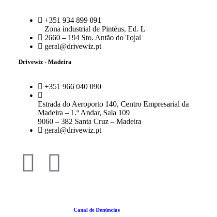
+351 934 899 091
Zona industrial de Pintéus, Ed. L
2660 – 194 Sto. Antão do Tojal
geral@drivewiz.pt
Drivewiz - Madeira
+351 966 040 090
Estrada do Aeroporto 140, Centro Empresarial da
Madeira – 1.º Andar, Sala 109
9060 – 382 Santa Cruz – Madeira
geral@drivewiz.pt
Política da Qualidade |
Canal de Denúncias
|
Termos e Condições
|
Política de
Cookies
|
Politica de Privacidade
| RGPC