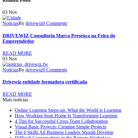
Related Posts
03
Nov
Notícias
By
drivewiz
0 Comments
DRIVEWIZ Consultoria Marca Presença na Feira do
Empreendedor
READ MORE
03
Nov
Notícias
By
drivewiz
0 Comments
Drivewiz entidade formadora certificada
READ MORE
Mais notícias
Online Learning Steps-up: What the World is Learning
How Working from Home Is Transforming Learning
4 Tips for Successful Cross-Team Collaboration
Visual Basic Projects: Creating Simple Projects
The 6 Skills All Business Leaders Should Develop
Difficult Conversations in the Remote Workplace