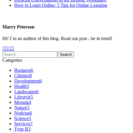
How to Learn Online: 5 Tips for Online Learning
Marry Peterson
Hi! I`m an authtor of this blog. Read our post - be in trend!
Categories
Business
6
Clientes
8
Development
6
Health
5
Landscapes
6
Lifestyle
5
Morada
4
Nature
5
Notícias
6
Science
5
Serviços
7
Type B
3