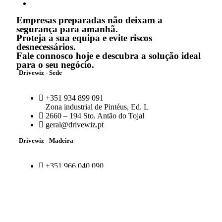
Empresas preparadas não deixam a
segurança para amanhã.
Proteja a sua equipa e evite riscos
desnecessários.
Fale connosco hoje e descubra a solução ideal
para o seu negócio.
Drivewiz - Sede
+351 934 899 091
Zona industrial de Pintéus, Ed. L
2660 – 194 Sto. Antão do Tojal
geral@drivewiz.pt
Drivewiz - Madeira
+351 966 040 090
Estrada do Aeroporto 140, Centro Empresarial da
Madeira – 1.º Andar, Sala 109
9060 – 382 Santa Cruz – Madeira
geral@drivewiz.pt