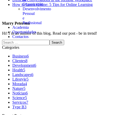
Organização
How to Learn Online: 5 Tips for Online Learning
Desenvolvimento
Pessoal
e
Profissional
Marry Peterson
Academia
Oportunidades
Hi! I`m an authtor of this blog. Read our post - be in trend!
Contactos
Categories
Business
6
Clientes
8
Development
6
Health
5
Landscapes
6
Lifestyle
5
Morada
4
Nature
5
Notícias
6
Science
5
Serviços
7
Type B
3