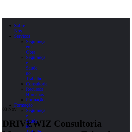
Sobre
Nós
Serviços
Segurança
em
Obra
Segurança
e
Saúde
no
Trabalho
Consultoria
Recursos
Humanos
Formação
Formação
03
Nov
Segurança
e
DRIVEWIZ Consultoria
Saúde
no
Trabalho