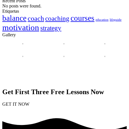
Recent Posts
No posts were found.
Etiquetas
balance
courses
coach
coaching
education
lifeguide
motivation
strategy
Gallery
Get First Three Free Lessons Now
GET IT NOW