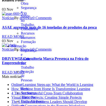
Related Posts
Obra
Segurança
03
Nov
e
Saúde
Notícias
By
drivewiz
0 Comments
no
Trabalho
ASAE apreende mais de 16 toneladas de produtos da pesca
Consultoria
Recursos
READ MORE
Humanos
03
Nov
Formação
Formação
Notícias
By
drivewiz
0 Comments
Segurança
e
DRIVEWIZ Consultoria Marca Presença na Feira do
Saúde
Empreendedor
no
Trabalho
Proteção
READ MORE
de
Mais notícias
Pessoas
e
Online Learning Steps-up: What the World is Learning
Bens
How Working from Home Is Transforming Learning
Segurança
4 Tips for Successful Cross-Team Collaboration
Alimentar
Visual Basic Projects: Creating Simple Projects
Enquadramento
The 6 Skills All Business Leaders Should Develop
na
Difficult Conversations in the Remote Workplace