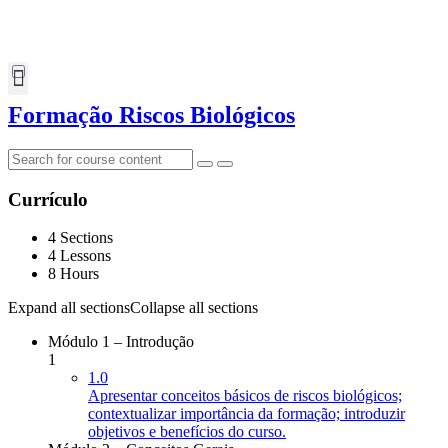
Formação Riscos Biológicos
Currículo
4 Sections
4 Lessons
8 Hours
Expand all sections
Collapse all sections
Módulo 1 – Introdução
1
1.0
Apresentar conceitos básicos de riscos biológicos;
contextualizar importância da formação; introduzir
objetivos e benefícios do curso.