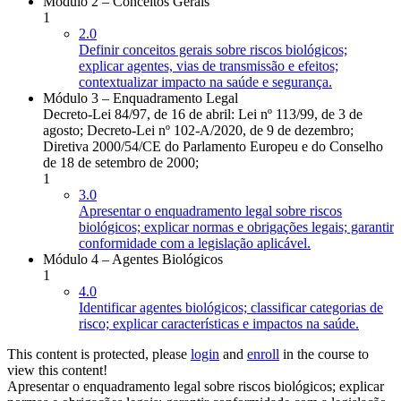
Módulo 2 – Conceitos Gerais
1
2.0
Definir conceitos gerais sobre riscos biológicos;
explicar agentes, vias de transmissão e efeitos;
contextualizar impacto na saúde e segurança.
Módulo 3 – Enquadramento Legal
Decreto-Lei 84/97, de 16 de abril: Lei nº 113/99, de 3 de
agosto; Decreto-Lei nº 102-A/2020, de 9 de dezembro;
Diretiva 2000/54/CE do Parlamento Europeu e do Conselho
de 18 de setembro de 2000;
1
3.0
Apresentar o enquadramento legal sobre riscos
biológicos; explicar normas e obrigações legais; garantir
conformidade com a legislação aplicável.
Módulo 4 – Agentes Biológicos
1
4.0
Identificar agentes biológicos; classificar categorias de
risco; explicar características e impactos na saúde.
This content is protected, please
login
and
enroll
in the course to
view this content!
Apresentar o enquadramento legal sobre riscos biológicos; explicar