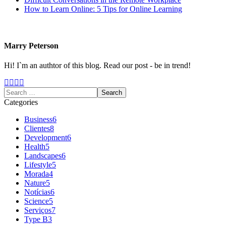
How to Learn Online: 5 Tips for Online Learning
Marry Peterson
Hi! I`m an authtor of this blog. Read our post - be in trend!
Categories
Business
6
Clientes
8
Development
6
Health
5
Landscapes
6
Lifestyle
5
Morada
4
Nature
5
Notícias
6
Science
5
Serviços
7
Type B
3