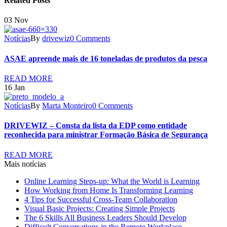
Related Posts
03
Nov
Notícias
By
drivewiz
0 Comments
ASAE apreende mais de 16 toneladas de produtos da pesca
READ MORE
16
Jan
Notícias
By
Marta Monteiro
0 Comments
DRIVEWIZ – Consta da lista da EDP como entidade
reconhecida para ministrar Formação Básica de Segurança
READ MORE
Mais notícias
Online Learning Steps-up: What the World is Learning
How Working from Home Is Transforming Learning
4 Tips for Successful Cross-Team Collaboration
Visual Basic Projects: Creating Simple Projects
The 6 Skills All Business Leaders Should Develop
Difficult Conversations in the Remote Workplace