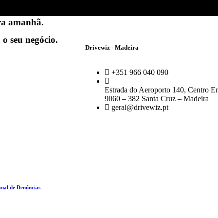
ra amanhã.
 o seu negócio.
Drivewiz - Madeira
+351 966 040 090
Estrada do Aeroporto 140, Centro Em
9060 – 382 Santa Cruz – Madeira
geral@drivewiz.pt
nal de Denúncias
|
Termos e Condições
|
Política de Cookies
|
Politica de Privacidade
| RGPC