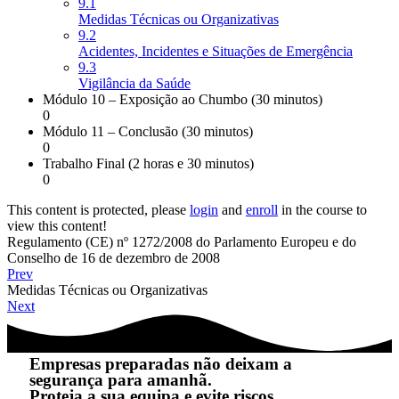
9.1
Medidas Técnicas ou Organizativas
9.2
Acidentes, Incidentes e Situações de Emergência
9.3
Vigilância da Saúde
Módulo 10 – Exposição ao Chumbo (30 minutos)
0
Módulo 11 – Conclusão (30 minutos)
0
Trabalho Final (2 horas e 30 minutos)
0
This content is protected, please
login
and
enroll
in the course to
view this content!
Regulamento (CE) nº 1272/2008 do Parlamento Europeu e do
Conselho de 16 de dezembro de 2008
Prev
Medidas Técnicas ou Organizativas
Next
Empresas preparadas não deixam a
segurança para amanhã.
Proteja a sua equipa e evite riscos