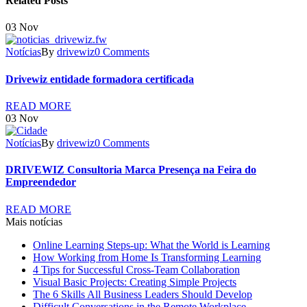
Related Posts
03
Nov
Notícias
By
drivewiz
0 Comments
Drivewiz entidade formadora certificada
READ MORE
03
Nov
Notícias
By
drivewiz
0 Comments
DRIVEWIZ Consultoria Marca Presença na Feira do
Empreendedor
READ MORE
Mais notícias
Online Learning Steps-up: What the World is Learning
How Working from Home Is Transforming Learning
4 Tips for Successful Cross-Team Collaboration
Visual Basic Projects: Creating Simple Projects
The 6 Skills All Business Leaders Should Develop
Difficult Conversations in the Remote Workplace