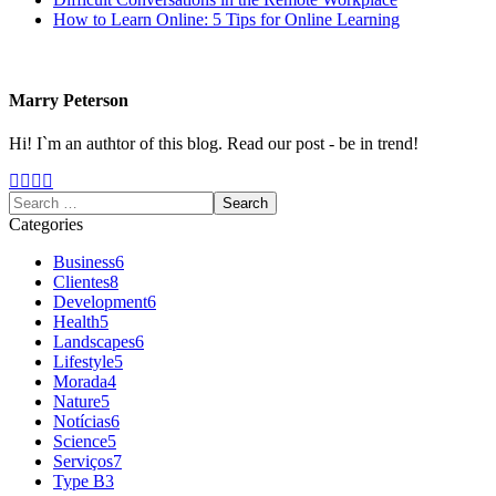
How to Learn Online: 5 Tips for Online Learning
Marry Peterson
Hi! I`m an authtor of this blog. Read our post - be in trend!
Categories
Business
6
Clientes
8
Development
6
Health
5
Landscapes
6
Lifestyle
5
Morada
4
Nature
5
Notícias
6
Science
5
Serviços
7
Type B
3