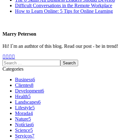
Difficult Conversations in the Remote Workplace
How to Learn Online: 5 Tips for Online Learning
Marry Peterson
Hi! I`m an authtor of this blog. Read our post - be in trend!
Categories
Business
6
Clientes
8
Development
6
Health
5
Landscapes
6
Lifestyle
5
Morada
4
Nature
5
Notícias
6
Science
5
Serviços
7