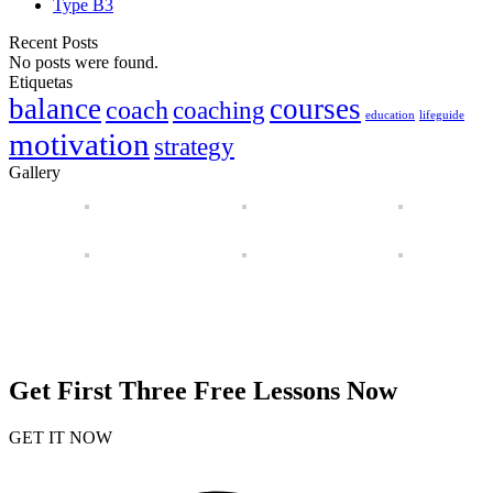
Type B
3
Recent Posts
No posts were found.
Etiquetas
balance
courses
coach
coaching
education
lifeguide
motivation
strategy
Gallery
Get First Three Free Lessons Now
GET IT NOW