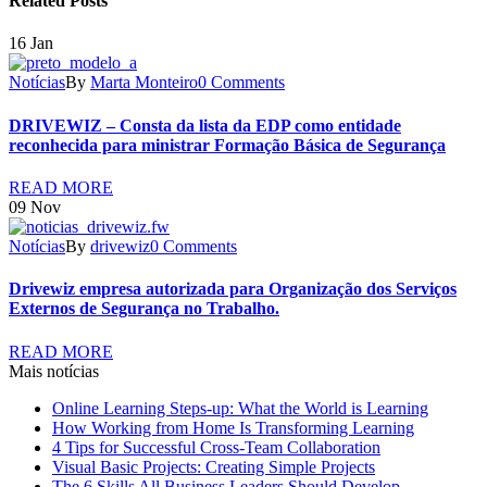
Related Posts
16
Jan
Notícias
By
Marta Monteiro
0 Comments
DRIVEWIZ – Consta da lista da EDP como entidade
reconhecida para ministrar Formação Básica de Segurança
READ MORE
09
Nov
Notícias
By
drivewiz
0 Comments
Drivewiz empresa autorizada para Organização dos Serviços
Externos de Segurança no Trabalho.
READ MORE
Mais notícias
Online Learning Steps-up: What the World is Learning
How Working from Home Is Transforming Learning
4 Tips for Successful Cross-Team Collaboration
Visual Basic Projects: Creating Simple Projects
The 6 Skills All Business Leaders Should Develop