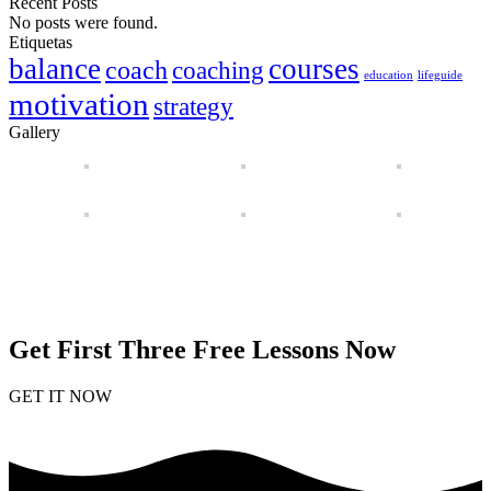
Recent Posts
No posts were found.
Etiquetas
balance
courses
coach
coaching
education
lifeguide
motivation
strategy
Gallery
Get First Three Free Lessons Now
GET IT NOW