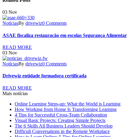
Related Posts
03
Nov
Notícias
By
drivewiz
0 Comments
ASAE fiscaliza restauração em escolas Segurança Alimentar
READ MORE
03
Nov
Notícias
By
drivewiz
0 Comments
Drivewiz entidade formadora certificada
READ MORE
Mais notícias
Online Learning Steps-up: What the World is Learning
How Working from Home Is Transforming Learning
4 Tips for Successful Cross-Team Collaboration
Visual Basic Projects: Creating Simple Projects
The 6 Skills All Business Leaders Should Develop
Difficult Conversations in the Remote Workplace
How to Learn Online: 5 Tips for Online Learning