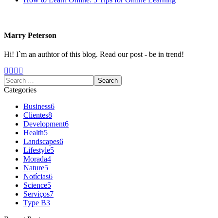
Marry Peterson
Hi! I`m an authtor of this blog. Read our post - be in trend!
Categories
Business
6
Clientes
8
Development
6
Health
5
Landscapes
6
Lifestyle
5
Morada
4
Nature
5
Notícias
6
Science
5
Serviços
7
Type B
3