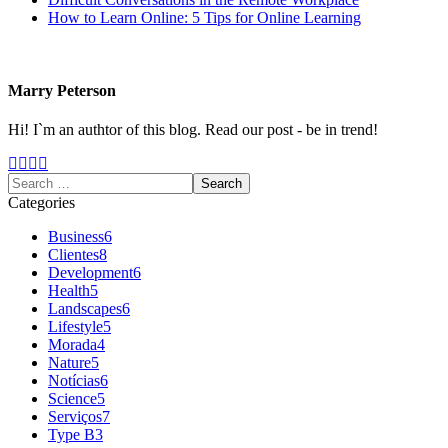
How to Learn Online: 5 Tips for Online Learning
Marry Peterson
Hi! I`m an authtor of this blog. Read our post - be in trend!
Categories
Business
6
Clientes
8
Development
6
Health
5
Landscapes
6
Lifestyle
5
Morada
4
Nature
5
Notícias
6
Science
5
Serviços
7
Type B
3