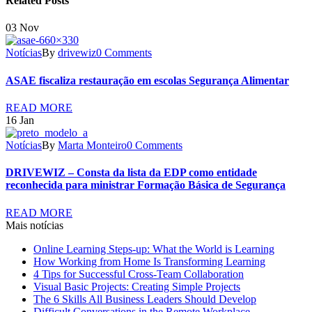
Related Posts
03
Nov
Notícias
By
drivewiz
0 Comments
ASAE fiscaliza restauração em escolas Segurança Alimentar
READ MORE
16
Jan
Notícias
By
Marta Monteiro
0 Comments
DRIVEWIZ – Consta da lista da EDP como entidade
reconhecida para ministrar Formação Básica de Segurança
READ MORE
Mais notícias
Online Learning Steps-up: What the World is Learning
How Working from Home Is Transforming Learning
4 Tips for Successful Cross-Team Collaboration
Visual Basic Projects: Creating Simple Projects
The 6 Skills All Business Leaders Should Develop
Difficult Conversations in the Remote Workplace