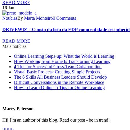
READ MORE
16
Jan
Notícias
By
Marta Monteiro
0 Comments
DRIVEWIZ – Consta da lista da EDP como entidade reconhecida
READ MORE
Mais notícias
Online Learning Steps-up: What the World is Learning
How Working from Home Is Transforming Learning
4 Tips for Successful Cross-Team Collaboration
Visual Basic Projects: Creating Simple Projects
The 6 Skills All Business Leaders Should Develop
Difficult Conversations in the Remote Workplace
How to Learn Online: 5 Tips for Online Learning
Marry Peterson
Hi! I`m an authtor of this blog. Read our post - be in trend!