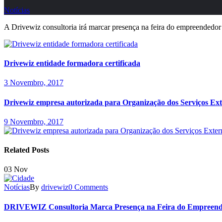
Notícias
A Drivewiz consultoria irá marcar presença na feira do empreendedor
Drivewiz entidade formadora certificada
3 Novembro, 2017
Drivewiz empresa autorizada para Organização dos Serviços Ex
9 Novembro, 2017
Related Posts
03
Nov
Notícias
By
drivewiz
0 Comments
DRIVEWIZ Consultoria Marca Presença na Feira do Empreen