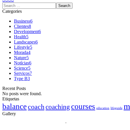
Categories
Business
6
Clientes
8
Development
6
Health
5
Landscapes
6
Lifestyle
5
Morada
4
Nature
5
Notícias
6
Science
5
Serviços
7
Type B
3
Recent Posts
No posts were found.
Etiquetas
m
balance
courses
coach
coaching
education
lifeguide
Gallery